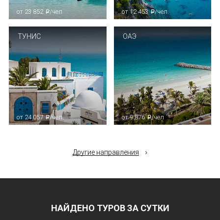
от 23 852
/чел
от 12 453
/чел.
p
p
ТУНИС
ОАЭ
от 24 057
/чел.
от 9 876
/чел
p
p
Другие направления
НАЙДЕНО ТУРОВ ЗА СУТКИ