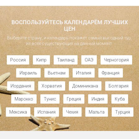
ВОСПОЛЬЗУЙТЕСЬ КАЛЕНДАРЁМ ЛУЧШИХ
ЦЕН
Выберите страну, и календарь покажет самый выгодный тур,
из всех существующих на данный момент.
Россия
Кипр
Таиланд
ОАЭ
Черногория
Израиль
Вьетнам
Италия
Франция
Иордания
Хорватия
Доминикана
Болгария
Марокко
Тунис
Греция
Индия
Куба
Мексика
Испания
Чехия
Мальта
Турция